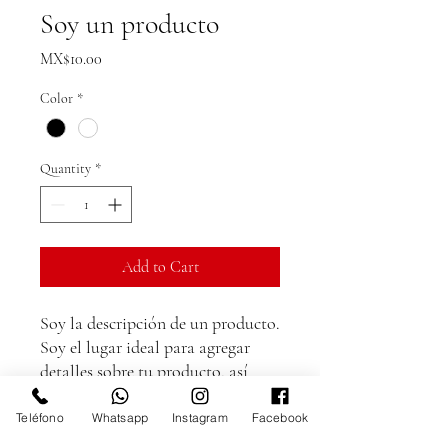
Soy un producto
Price
MX$10.00
Color
*
Quantity
*
Add to Cart
Soy la descripción de un producto. 
Soy el lugar ideal para agregar 
detalles sobre tu producto, así 
como tamaño, materiales, 
instrucciones de cuidado y de 
Teléfono
Whatsapp
Instagram
Facebook
limpieza.