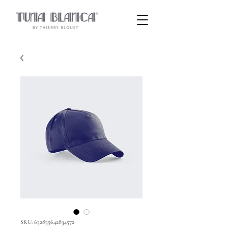
SKU: 632835642834572