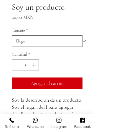
Soy un producto
Precio
40,00 MXN
Tamaño
*
Cantidad
*
Agregar al carrito
Soy la descripción de un producto. 
Soy el lugar ideal para agregar 
detalles sobre tu producto, así 
como tamaño, materiales, 
Teléfono
Whatsapp
Instagram
Facebook
instrucciones de cuidado y de 